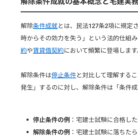
解除条件成就の基本概念と宅建実
解除
条件成就
とは、民法127条2項に規定
時からその効力を失う」という法的仕組み
約
や
賃貸借契約
において頻繁に登場します
解除条件は
停止条件
と対比して理解するこ
発生」するのに対し、解除条件は「条件成
停止条件の例
：宅建士試験に合格した
解除条件の例
：宅建士試験に落ちたら