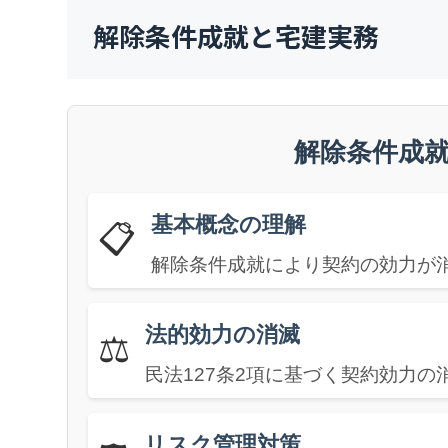
解除条件成就と宅建実務
解除条件成
基本概念の理解
📋
解除条件成就により契約の効力が
法的効力の消滅
⚖️
民法127条2項に基づく契約効力
リスク管理対策