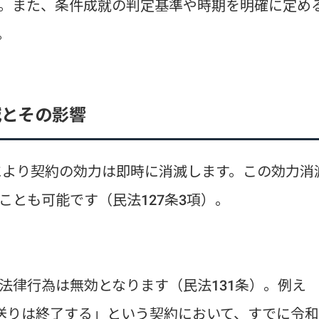
。また、条件成就の判定基準や時期を明確に定め
。
滅とその影響
項により契約の効力は即時に消滅します。この効力消
とも可能です（民法127条3項）。
法律行為は無効となります（民法131条）。例え
送りは終了する」という契約において、すでに令和