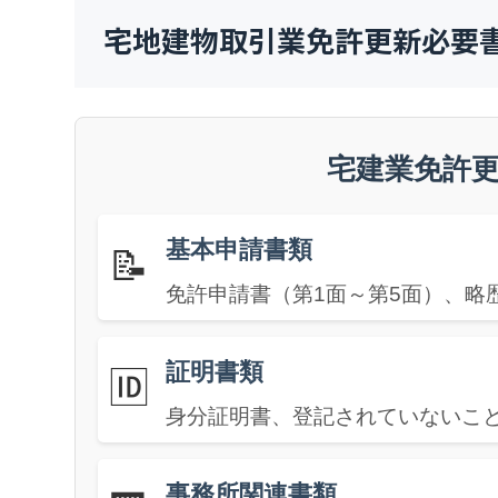
宅地建物取引業免許更新必要
宅建業免許
基本申請書類
📝
免許申請書（第1面～第5面）、略
証明書類
🆔
身分証明書、登記されていないこ
事務所関連書類